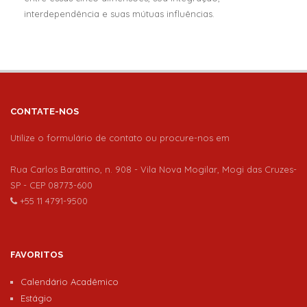
interdependência e suas mútuas influências.
CONTATE-NOS
Utilize o formulário de contato ou procure-nos em
Rua Carlos Barattino, n. 908 - Vila Nova Mogilar, Mogi das Cruzes-
SP - CEP 08773-600
+55 11 4791-9500
FAVORITOS
Calendário Acadêmico
Estágio