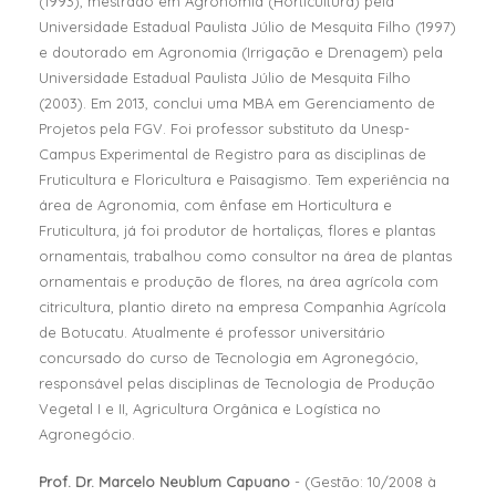
(1993), mestrado em Agronomia (Horticultura) pela
Universidade Estadual Paulista Júlio de Mesquita Filho (1997)
e doutorado em Agronomia (Irrigação e Drenagem) pela
Universidade Estadual Paulista Júlio de Mesquita Filho
(2003). Em 2013, conclui uma MBA em Gerenciamento de
Projetos pela FGV. Foi professor substituto da Unesp-
Campus Experimental de Registro para as disciplinas de
Fruticultura e Floricultura e Paisagismo. Tem experiência na
área de Agronomia, com ênfase em Horticultura e
Fruticultura, já foi produtor de hortaliças, flores e plantas
ornamentais, trabalhou como consultor na área de plantas
ornamentais e produção de flores, na área agrícola com
citricultura, plantio direto na empresa Companhia Agrícola
de Botucatu. Atualmente é professor universitário
concursado do curso de Tecnologia em Agronegócio,
responsável pelas disciplinas de Tecnologia de Produção
Vegetal I e II, Agricultura Orgânica e Logística no
Agronegócio.
Prof. Dr. Marcelo Neublum Capuano
- (Gestão: 10/2008 à