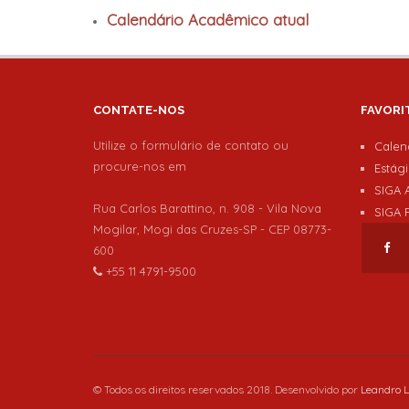
Calendário Acadêmico atual
CONTATE-NOS
FAVORI
Utilize o formulário de contato ou
Calen
procure-nos em
Estág
SIGA 
Rua Carlos Barattino, n. 908 - Vila Nova
SIGA 
Mogilar, Mogi das Cruzes-SP - CEP 08773-
600
+55 11 4791-9500
© Todos os direitos reservados 2018. Desenvolvido por
Leandro 