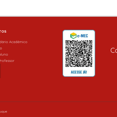
TOS
dário Acadêmico
io
Co
Aluno
Professor
Luque