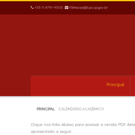
+55 11 4791-9500
f184acad@cps.sp.gov.br
Principal
PRINCIPAL
CALENDÁRIO ACADÊMICO
Clique nos links abaixo para acessar a versão PDF de
apresentado a seguir.