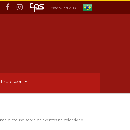
VestibularFATEC
 Professor
passe o mouse sobre os eventos na calendário